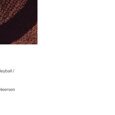
eyball /
 Neersen